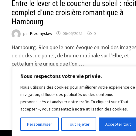
Entre le lever et le coucher du soleil : réci
complet d’une croisière romantique à
Hambourg
par
Przemyslaw
06/06/2025
0
Hambourg. Rien que le nom évoque en moi des image
de docks, de ponts, de brume matinale sur l’Elbe, et
cette lumière unique que l’on …
Nous respectons votre vie privée.
Nous utilisons des cookies pour améliorer votre expérience de
navigation, diffuser des publicités ou des contenus
Pagination
Précédent
1
2
3
…
14
S
personnalisés et analyser notre trafic. En cliquant sur « Tout
des
accepter », vous consentez à notre utilisation des cookies.
publications
Personnaliser
Tout rejeter
Accepter tout