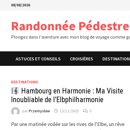
Passer
08/08/2026
au
contenu
Randonnée Pédestre
Plongez dans l'aventure avec mon blog de voyage comme gu
ASTUCES ET CONSEILS
CROISIÈRES
DESTINATION
DESTINATIONS
Hambourg en Harmonie : Ma Visite
Inoubliable de l’Elbphilharmonie
par
Przemyslaw
13/11/2025
0
Par une matinée voilée sur les rives de l’Elbe, un rêve