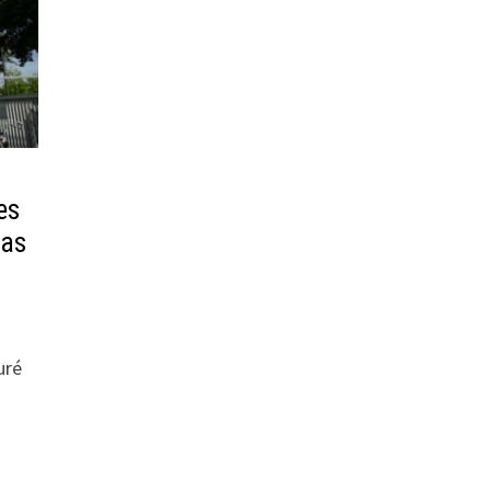
es
pas
uré