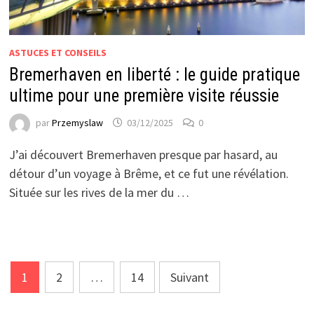
ASTUCES ET CONSEILS
Bremerhaven en liberté : le guide pratique
ultime pour une première visite réussie
par
Przemyslaw
03/12/2025
0
J’ai découvert Bremerhaven presque par hasard, au
détour d’un voyage à Brême, et ce fut une révélation.
Située sur les rives de la mer du …
Pagination
1
2
…
14
Suivant
des