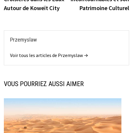
l’article
Autour de Koweït City
Patrimoine Culturel
Przemyslaw
Voir tous les articles de Przemyslaw →
VOUS POURRIEZ AUSSI AIMER