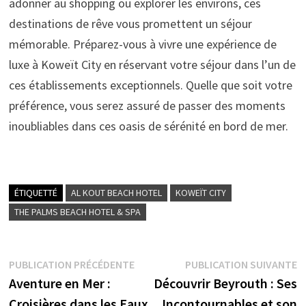
adonner au shopping ou explorer les environs, ces
destinations de rêve vous promettent un séjour
mémorable. Préparez-vous à vivre une expérience de
luxe à Koweït City en réservant votre séjour dans l’un de
ces établissements exceptionnels. Quelle que soit votre
préférence, vous serez assuré de passer des moments
inoubliables dans ces oasis de sérénité en bord de mer.
ÉTIQUETTÉ
AL KOUT BEACH HOTEL
KOWEÏT CITY
THE PALMS BEACH HOTEL & SPA
Navigation
Publication
P
PUBLICATION PRÉCÉDENTE
PUBLICATION SUIVANTE
précédente :
s
Aventure en Mer :
Découvrir Beyrouth : Ses
de
Croisières dans les Eaux
Incontournables et son