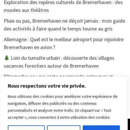
Exploration des repères culturels de Bremerhaven : des
musées aux théâtres
Pluie ou pas, Bremerhaven ne déçoit jamais : mon guide
des activités à faire quand le temps tourne au gris
Allemagne : Quel est le meilleur aéroport pour rejoindre
Bremerhaven en avion ?
Loin du tumulte urbain : découverte des villages
vacances forestiers autour de Bremerhaven
“Bremerhaven : ma carte gourmande entre mer et
tradition”.
Nous respectons votre vie privée.
Nous utilisons des cookies pour améliorer votre expérience de
navigation, diffuser des publicités ou des contenus
personnalisés et analyser notre trafic. En cliquant sur « Tout
accepter », vous consentez à notre utilisation des cookies.
Copyright © 2026
Randonnée Pédestre
. Alimenté par