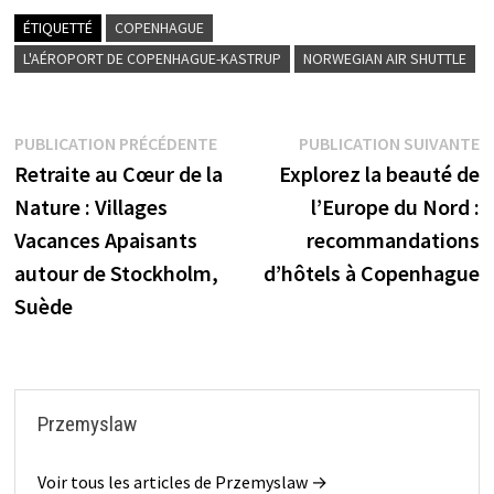
ÉTIQUETTÉ
COPENHAGUE
L'AÉROPORT DE COPENHAGUE-KASTRUP
NORWEGIAN AIR SHUTTLE
Navigation
Publication
P
PUBLICATION PRÉCÉDENTE
PUBLICATION SUIVANTE
précédente :
s
Retraite au Cœur de la
Explorez la beauté de
de
Nature : Villages
l’Europe du Nord :
l’article
Vacances Apaisants
recommandations
autour de Stockholm,
d’hôtels à Copenhague
Suède
Przemyslaw
Voir tous les articles de Przemyslaw →