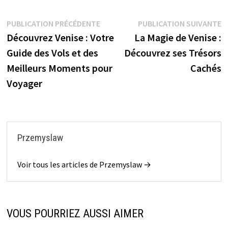
Navigation
Publication
P
PUBLICATION PRÉCÉDENTE
PUBLICATION SUIVANTE
précédente :
s
Découvrez Venise : Votre
La Magie de Venise :
de
Guide des Vols et des
Découvrez ses Trésors
l’article
Meilleurs Moments pour
Cachés
Voyager
Przemyslaw
Voir tous les articles de Przemyslaw →
VOUS POURRIEZ AUSSI AIMER