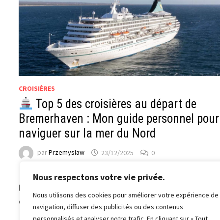
CROISIÈRES
Top 5 des croisières au départ de
Bremerhaven : Mon guide personnel pour
naviguer sur la mer du Nord
par
Przemyslaw
23/12/2025
0
Bremerhaven. Rien que le nom évoque les embruns sal
Nous respectons votre vie privée.
les cargos géants à l’horizon et les mouettes qui crien
Nous utilisons des cookies pour améliorer votre expérience de
dans le vent. Cette ville portuaire …
navigation, diffuser des publicités ou des contenus
personnalisés et analyser notre trafic. En cliquant sur « Tout