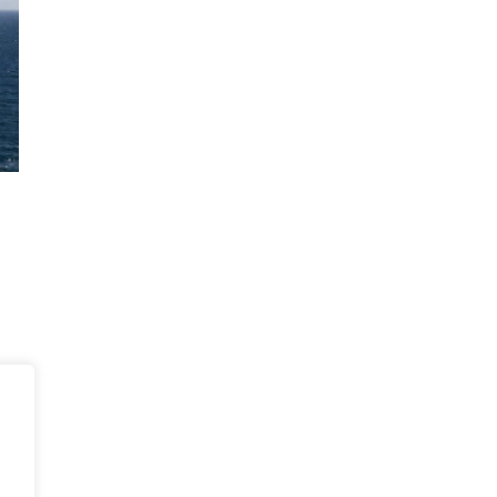
és,
t