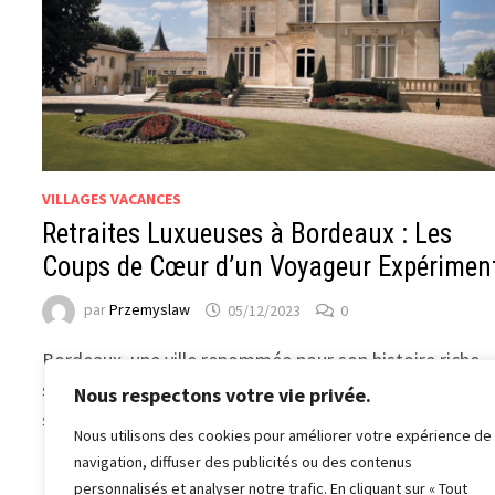
VILLAGES VACANCES
Retraites Luxueuses à Bordeaux : Les
Coups de Cœur d’un Voyageur Expérimen
par
Przemyslaw
05/12/2023
0
Bordeaux, une ville renommée pour son histoire riche,
ses vins exquis et son attrait culturel, n’est pas
Nous respectons votre vie privée.
seulement une destination pour les amateurs de raisin
Nous utilisons des cookies pour améliorer votre expérience de
…
navigation, diffuser des publicités ou des contenus
personnalisés et analyser notre trafic. En cliquant sur « Tout