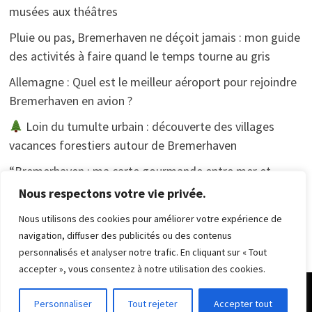
musées aux théâtres
Pluie ou pas, Bremerhaven ne déçoit jamais : mon guide
des activités à faire quand le temps tourne au gris
Allemagne : Quel est le meilleur aéroport pour rejoindre
Bremerhaven en avion ?
Loin du tumulte urbain : découverte des villages
vacances forestiers autour de Bremerhaven
“Bremerhaven : ma carte gourmande entre mer et
tradition”.
Nous respectons votre vie privée.
Nous utilisons des cookies pour améliorer votre expérience de
navigation, diffuser des publicités ou des contenus
personnalisés et analyser notre trafic. En cliquant sur « Tout
accepter », vous consentez à notre utilisation des cookies.
Copyright © 2026
Randonnée Pédestre
. Alimenté par
Personnaliser
Tout rejeter
Accepter tout
WordPress
et
Bam
.