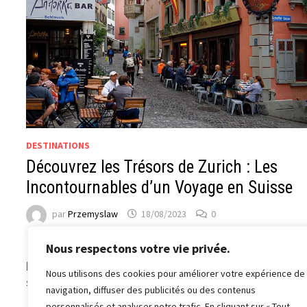
DESTINATIONS
Découvrez les Trésors de Zurich : Les
Incontournables d’un Voyage en Suisse
par
Przemyslaw
18/08/2023
0
Bienvenue à Zurich, la plus grande ville de Suisse, conn
Nous respectons votre vie privée.
pour sa prospérité économique, son charme urbain et
Nous utilisons des cookies pour améliorer votre expérience de
son riche patrimoine culturel. La Vieille Ville …
navigation, diffuser des publicités ou des contenus
personnalisés et analyser notre trafic. En cliquant sur « Tout